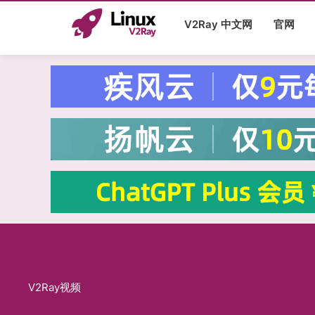
跳
至
V2Ray 中文网
官网
内
容
V2Ray视频