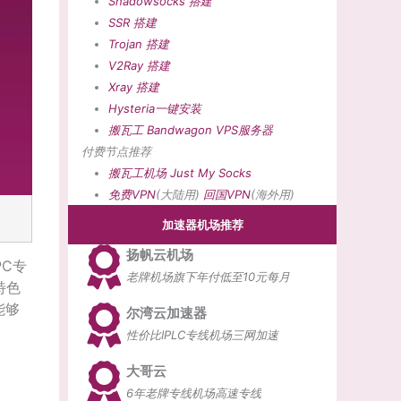
Shadowsocks 搭建
SSR 搭建
Trojan 搭建
V2Ray 搭建
Xray 搭建
Hysteria一键安装
搬瓦工 Bandwagon VPS服务器
付费节点推荐
搬瓦工机场
Just My Socks
免费VPN
(大陆用)
回国VPN
(海外用)
加速器机场推荐
扬帆云机场
PC专
老牌机场旗下年付低至10元每月
特色
能够
尔湾云加速器
性价比IPLC专线机场三网加速
大哥云
6年老牌专线机场高速专线