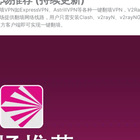
如ExpressVPN、AstrillVPN等各种一键翻墙VPN，V2R
供翻墙网络线路，用户只需安装Clash、v2rayN、v2rayN
rge等第三方客户端即可实现一键翻墙。