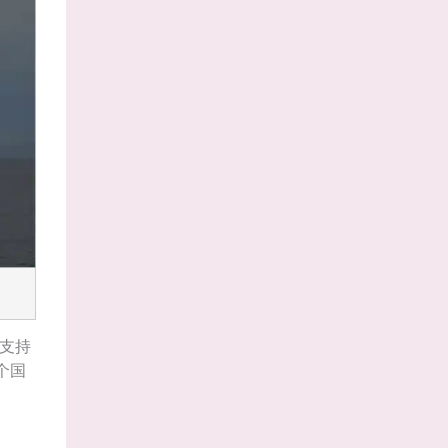
，支持
个国